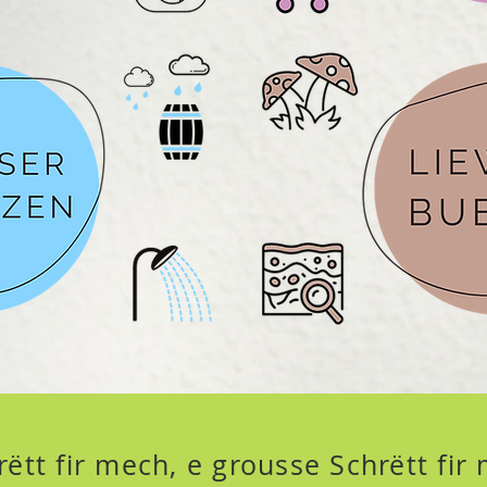
rëtt fir mech, e grousse Schrëtt fi