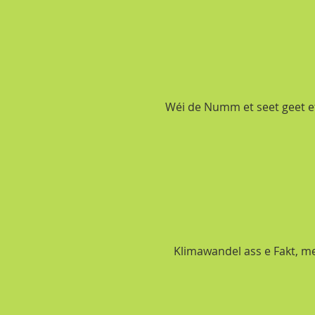
Wéi de Numm et seet geet et
Klimawandel ass e Fakt, mee