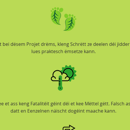
 bei dësem Projet drëms, kleng Schrëtt ze deelen déi jidde
lues praktesch ëmsetze kann.
 et ass keng Fatalitéit géint déi et kee Mëttel gëtt. Falsch
datt en Eenzelnen näischt dogéint maache kann.