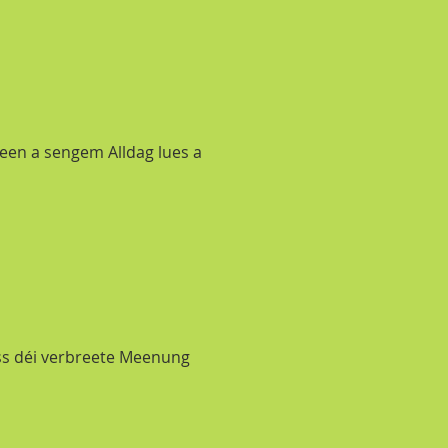
reen a sengem Alldag lues a
 ass déi verbreete Meenung