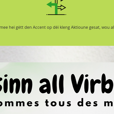
 mee hei gëtt den Accent op déi kleng Aktioune gesat, wou a