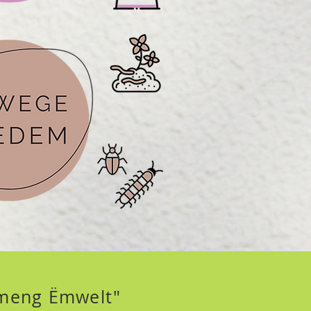
r meng Ëmwelt"